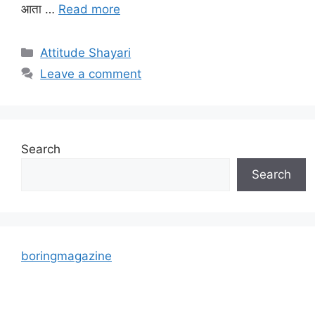
आता …
Read more
Categories
Attitude Shayari
Leave a comment
Search
Search
boringmagazine